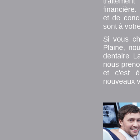
traitement
financière
et de conc
sont à votre
Si vous ch
Plaine, no
dentaire L
nous preno
et c'est 
nouveaux v