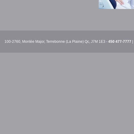
100-2760, Montée Major, Terrebonne (La Plaine) Qc, J7M 1E3 -
450 477-7777
|