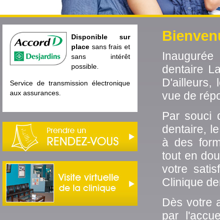
Bienven
Disponible sur
place
sans frais et
Inaugurée
sans intérêt
possible.
dentaire L
D'ailleurs,
Service de transmission électronique
aux assurances.
vue de rép
Par souci 
dentaire, l
à des form
tout en do
votre sati
Clinique de
Dès votre 
par l'accu