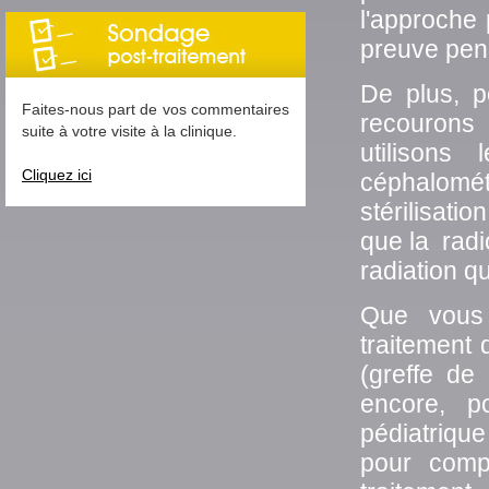
l'approche 
preuve pend
De plus, p
Faites-nous part de vos commentaires
recourons 
suite à votre visite à la clinique.
utilisons
Cliquez ici
céphalométr
stérilisati
que la rad
radiation q
Que vous 
traitement 
(greffe de
encore, po
pédiatriqu
pour comp